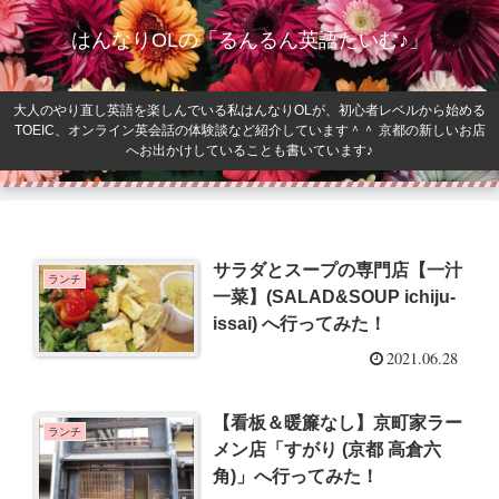
はんなりOLの「るんるん英語たいむ♪」
大人のやり直し英語を楽しんでいる私はんなりOLが、初心者レベルから始める
TOEIC、オンライン英会話の体験談など紹介しています＾＾ 京都の新しいお店
へお出かけしていることも書いています♪
サラダとスープの専門店【一汁
ランチ
一菜】(SALAD&SOUP ichiju-
issai) へ行ってみた！
2021.06.28
【看板＆暖簾なし】京町家ラー
ランチ
メン店「すがり (京都 高倉六
角)」へ行ってみた！