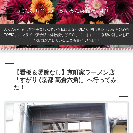
はんなりOLの「るんるん英語たいむ♪」
大人のやり直し英語を楽しんでいる私はんなりOLが、初心者レベルから始める
TOEIC、オンライン英会話の体験談など紹介しています＾＾ 京都の新しいお店
へお出かけしていることも書いています♪
【看板＆暖簾なし】京町家ラーメン店
「すがり (京都 高倉六角)」へ行ってみ
た！