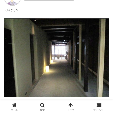
はんなりOL
こちらの右奥に隠し扉があります！
ホーム
検索
トップ
サイドバー