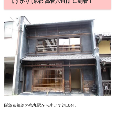
【すがり (京都 高倉六角)】に到着！
阪急京都線の烏丸駅から歩いて約10分。